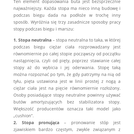
Ten element dopasowania buta jest bezsprzecznie
najważniejszy. Każda stopa ma nieco inną budowę i
podczas biegu dada na podłoże w trochę inny
sposób. Wyróżnia się trzy zasadnicze sposoby pracy
stopy podczas biegu i marszu:
1. Stopa neutralna
– stopa neutralna to taka, w której
podczas biegu ciężar ciała rozprowadzany jest
równomiernie po całej stopie począwszy od początku
nastąpnięcia, czyli od pięty, poprzez stawianie całej
stopy aż do wybicia i jej oderwania. Stopę taką
można rozpoznać po tym, że gdy patrzymy na nią od
tyłu, pięta ustawiona jest w linii prostej z nogą a
ciężar ciała jest na pięcie równomiernie rozłożony.
Osoby posiadające stopy neutralne powinny używać
butów amortyzujących bez stabilizatora stopy.
Większość producentów oznacza taki model jako
„cushion”.
2. Stopa pronująca
– pronowanie stóp jest
zjawiskiem bardzo częstym, zwykle związanym z