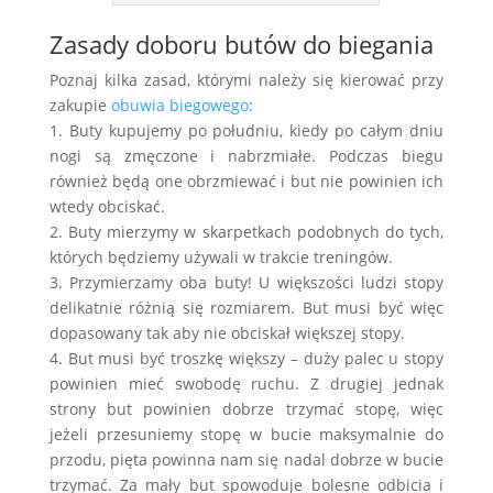
Zasady doboru butów do biegania
Poznaj kilka zasad, którymi należy się kierować przy
zakupie
obuwia biegowego
:
1. Buty kupujemy po południu, kiedy po całym dniu
nogi są zmęczone i nabrzmiałe. Podczas biegu
również będą one obrzmiewać i but nie powinien ich
wtedy obciskać.
2. Buty mierzymy w skarpetkach podobnych do tych,
których będziemy używali w trakcie treningów.
3. Przymierzamy oba buty! U większości ludzi stopy
delikatnie różnią się rozmiarem. But musi być więc
dopasowany tak aby nie obciskał większej stopy.
4. But musi być troszkę większy – duży palec u stopy
powinien mieć swobodę ruchu. Z drugiej jednak
strony but powinien dobrze trzymać stopę, więc
jeżeli przesuniemy stopę w bucie maksymalnie do
przodu, pięta powinna nam się nadal dobrze w bucie
trzymać. Za mały but spowoduje bolesne odbicia i