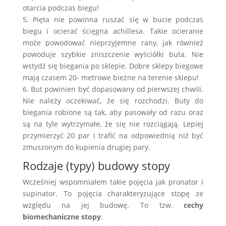
otarcia podczas biegu!
5. Pięta nie powinna ruszać się w bucie podczas
biegu i ocierać ścięgna achillesa. Takie ocieranie
może powodować nieprzyjemne rany, jak również
powoduje szybkie zniszczenie wyściółki buta. Nie
wstydź się biegania po sklepie. Dobre sklepy biegowe
mają czasem 20- metrowe bieżne na terenie sklepu!
6. But powinien być dopasowany od pierwszej chwili.
Nie należy oczekiwać, że się rozchodzi. Buty do
biegania robione są tak, aby pasowały od razu oraz
są na tyle wytrzymałe, że się nie rozciągają. Lepiej
przymierzyć 20 par i trafić na odpowiednią niż być
zmuszonym do kupienia drugiej pary.
Rodzaje (typy) budowy stopy
Wcześniej wspomniałem takie pojęcia jak pronator i
supinator. To pojęcia charakteryzujące stopę ze
względu na jej budowę. To tzw.
cechy
biomechaniczne stopy
.