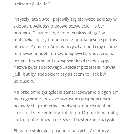
frekwencji niż dziś.
Przyszły lata 90-te i pojawiły się pierwsze adidasy w
sklepach. Adidasy biegowe oczywiście. To był
przełom. Okazało się, że nie musimy biegać w
tenisówkach, czy butach na rzep udających sportowe
obuwie. Za marką Adidas przyszły inne firmy i coraz
to nowsze modele butów biegowych. Nauczono nas
też jak dobierać buty biegowe do własnej stopy.
Nazwa buta sportowego „adidas” pozostała. Nawet
jeśli but był reebokiem czy asicsem to i tak był
adidasem.
Na przełomie tysiąclecia zainteresowanie bieganiem
było ogromne. Wraz ze wzrostem gospodarczym
pojawiły się problemy z nadwagą, nadciśnieniem,
stresem i siedzeniem w fotelu po 12 godzin na dobę.
Ludzie potrzebowali rozrywki. Pożytecznej rozrywki.
Bieganie stało się sposobem na życie. Amatorzy