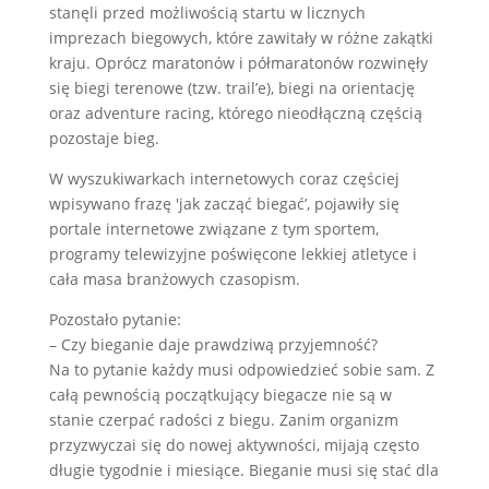
stanęli przed możliwością startu w licznych
imprezach biegowych, które zawitały w różne zakątki
kraju. Oprócz maratonów i półmaratonów rozwinęły
się biegi terenowe (tzw. trail’e), biegi na orientację
oraz adventure racing, którego nieodłączną częścią
pozostaje bieg.
W wyszukiwarkach internetowych coraz częściej
wpisywano frazę 'jak zacząć biegać’, pojawiły się
portale internetowe związane z tym sportem,
programy telewizyjne poświęcone lekkiej atletyce i
cała masa branżowych czasopism.
Pozostało pytanie:
– Czy bieganie daje prawdziwą przyjemność?
Na to pytanie każdy musi odpowiedzieć sobie sam. Z
całą pewnością początkujący biegacze nie są w
stanie czerpać radości z biegu. Zanim organizm
przyzwyczai się do nowej aktywności, mijają często
długie tygodnie i miesiące. Bieganie musi się stać dla