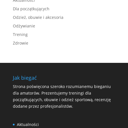
Aktualności
Dla początkujących
Odzież, obuwie i akcesoria
Odżywianie
Trening
Zdrowie
Jak biegać
Strona poświęcona szeroko rozumianemu bieganiu
dla amatorów. Prezentujemy treningi dla
początkujących, obuwie i odzież sportową, recenzję
dodane przez profesjonalistów.
Aktualności